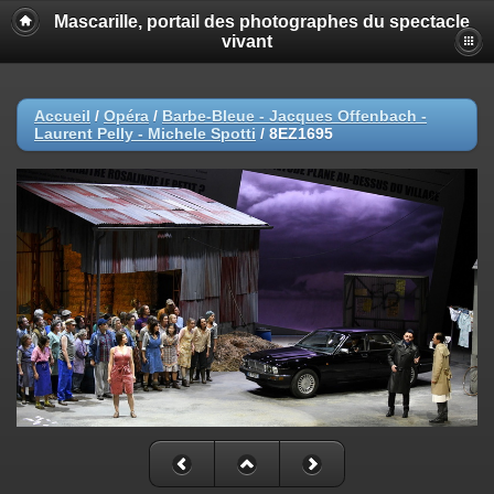
Mascarille, portail des photographes du spectacle
vivant
Accueil
/
Opéra
/
Barbe-Bleue - Jacques Offenbach -
Laurent Pelly - Michele Spotti
/
8EZ1695