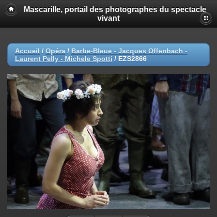
Mascarille, portail des photographes du spectacle
vivant
Accueil
/
Opéra
/
Barbe-Bleue - Jacques Offenbach -
Laurent Pelly - Michele Spotti
/
EZS2866