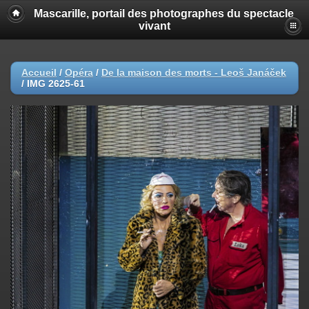
Mascarille, portail des photographes du spectacle
vivant
Accueil
/
Opéra
/
De la maison des morts - Leoš Janáček
/
IMG 2625-61