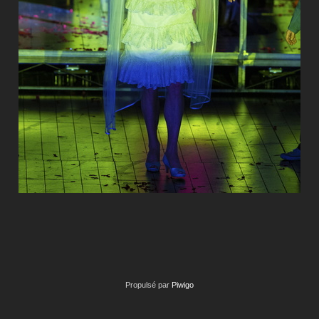
Propulsé par
Piwigo