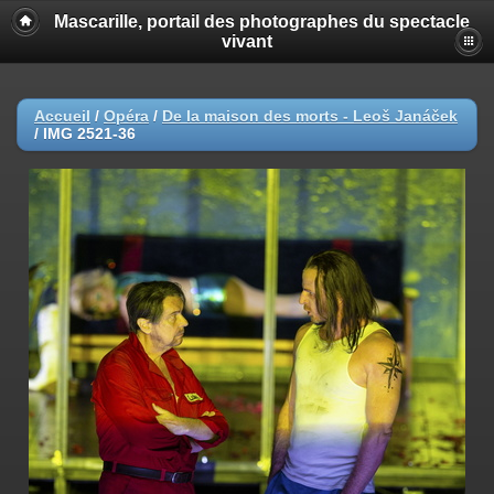
Mascarille, portail des photographes du spectacle
vivant
Accueil
/
Opéra
/
De la maison des morts - Leoš Janáček
/
IMG 2521-36