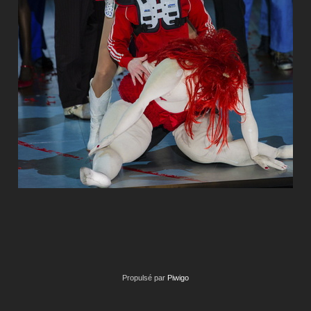
Propulsé par
Piwigo