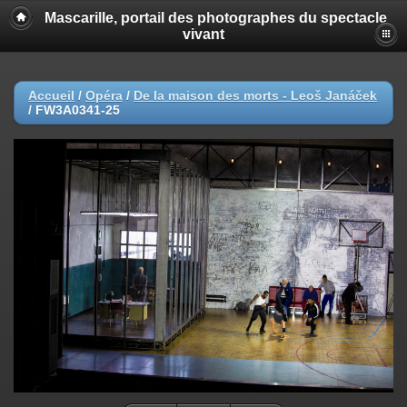
Mascarille, portail des photographes du spectacle
vivant
Accueil
/
Opéra
/
De la maison des morts - Leoš Janáček
/
FW3A0341-25