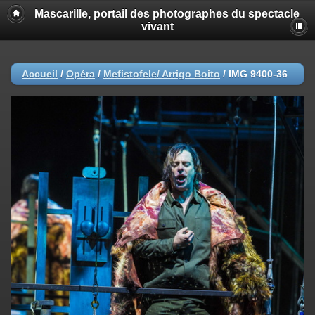
Mascarille, portail des photographes du spectacle
vivant
Accueil
/
Opéra
/
Mefistofele/ Arrigo Boito
/
IMG 9400-36