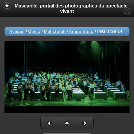
Mascarille, portail des photographes du spectacle
vivant
Accueil
/
Opéra
/
Mefistofele/ Arrigo Boito
/
IMG 0729-14