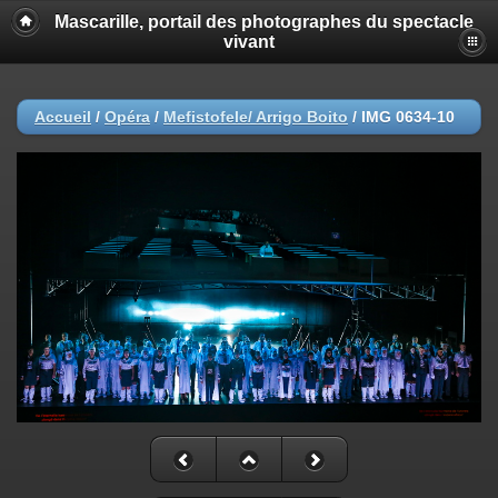
Mascarille, portail des photographes du spectacle
vivant
Accueil
/
Opéra
/
Mefistofele/ Arrigo Boito
/
IMG 0634-10