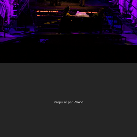
Propulsé par
Piwigo