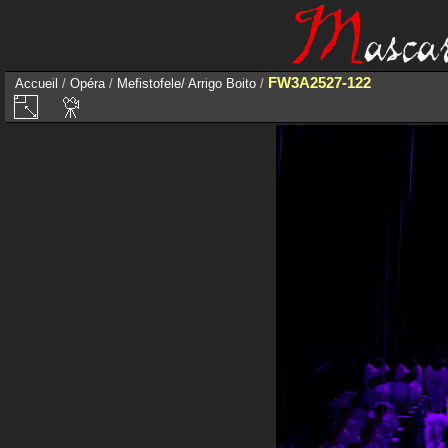
FW3A2527-122
Accueil
/
Opéra
/
Mefistofele/ Arrigo Boito
/