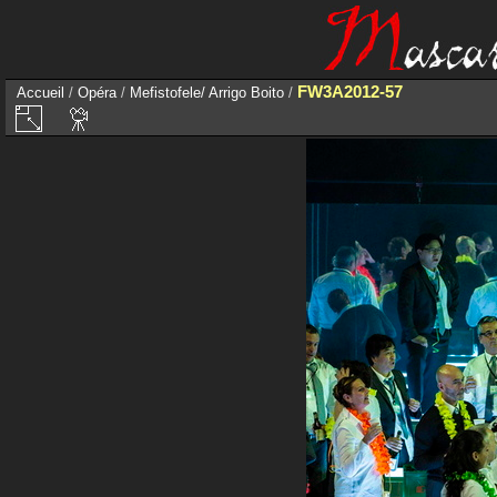
FW3A2012-57
Accueil
/
Opéra
/
Mefistofele/ Arrigo Boito
/