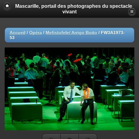
Mascarille, portail des photographes du spectacle
vivant
Accueil
/
Opéra
/
Mefistofele/ Arrigo Boito
/
FW3A1973-
53