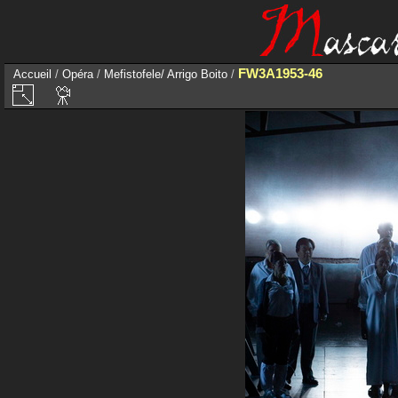
FW3A1953-46
Accueil
/
Opéra
/
Mefistofele/ Arrigo Boito
/