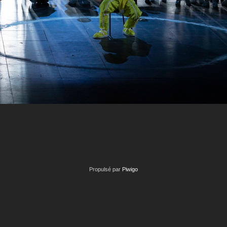
Propulsé par
Piwigo