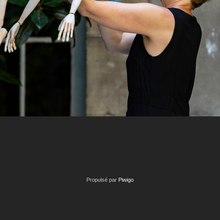
Propulsé par
Piwigo