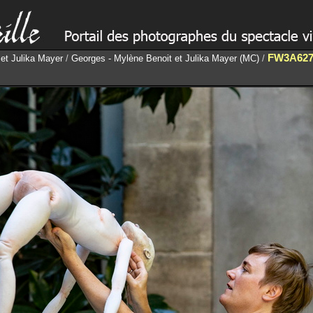
FW3A627
et Julika Mayer
/
Georges - Mylène Benoit et Julika Mayer (MC)
/