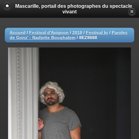
Mascarille, portail des photographes du spectacle
vivant
Accueil
/
Festival d'Avignon
/
2018
/
Festival In
/
Paroles
de Gonz' - Nadjette Boughalem
/
8EZ8688