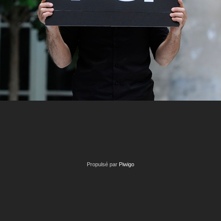
Propulsé par
Piwigo