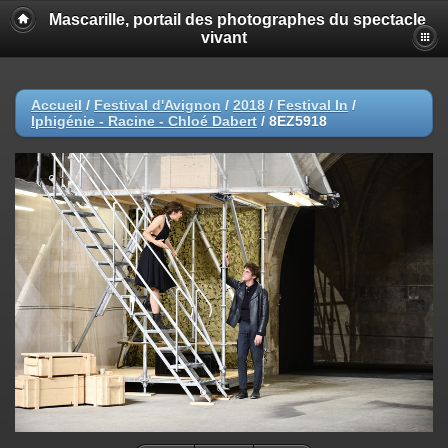
Mascarille, portail des photographes du spectacle
vivant
Accueil
/
Festival d'Avignon
/
2018
/
Festival In
/
Iphigénie - Racine - Chloé Dabert
/
8EZ5918