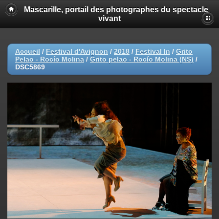
Mascarille, portail des photographes du spectacle
vivant
Accueil
/
Festival d'Avignon
/
2018
/
Festival In
/
Grito
Pelao - Rocío Molina
/
Grito pelao - Rocío Molina (NS)
/
DSC5869