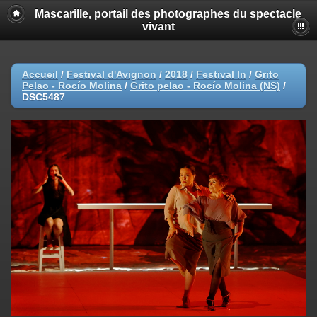
Mascarille, portail des photographes du spectacle
vivant
Accueil
/
Festival d'Avignon
/
2018
/
Festival In
/
Grito
Pelao - Rocío Molina
/
Grito pelao - Rocío Molina (NS)
/
DSC5487