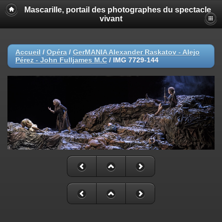
Mascarille, portail des photographes du spectacle
vivant
Accueil
/
Opéra
/
GerMANIA Alexander Raskatov - Alejo
Pérez - John Fulljames M.C
/
IMG 7729-144