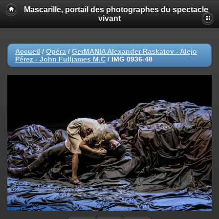
Mascarille, portail des photographes du spectacle
vivant
Accueil
/
Opéra
/
GerMANIA Alexander Raskatov - Alejo
Pérez - John Fulljames M.C
/
IMG 0936-48