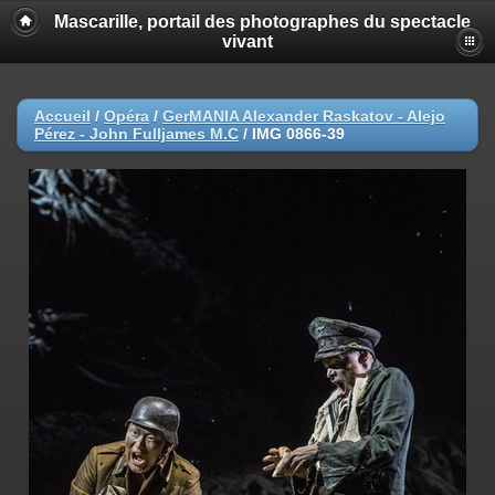
Mascarille, portail des photographes du spectacle
vivant
Accueil
/
Opéra
/
GerMANIA Alexander Raskatov - Alejo
Pérez - John Fulljames M.C
/
IMG 0866-39