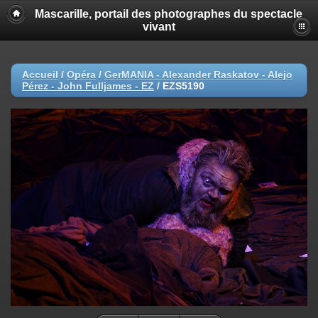
Mascarille, portail des photographes du spectacle
vivant
Accueil
/
Opéra
/
GerMANIA - Alexander Raskatov - Alejo
Pérez - John Fulljames - EZ
/
EZS5190