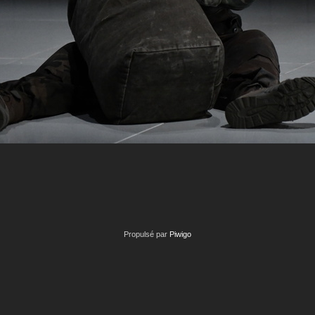
Propulsé par
Piwigo