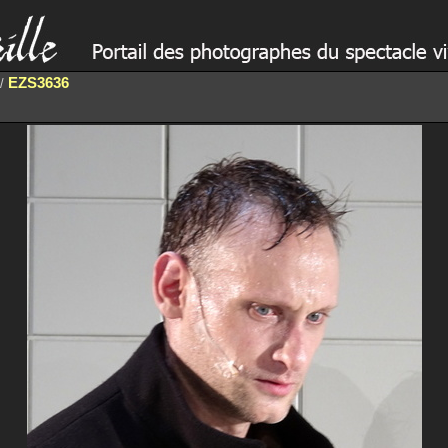
EZS3636
/