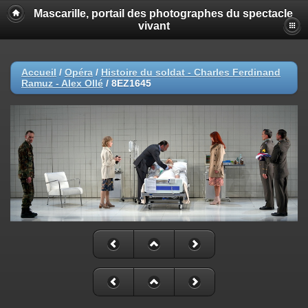
Mascarille, portail des photographes du spectacle
vivant
Accueil
/
Opéra
/
Histoire du soldat - Charles Ferdinand
Ramuz - Alex Ollé
/
8EZ1645