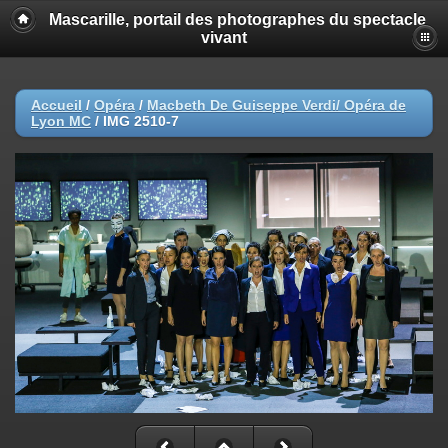
Mascarille, portail des photographes du spectacle
vivant
Accueil
/
Opéra
/
Macbeth De Guiseppe Verdi/ Opéra de
Lyon MC
/
IMG 2510-7