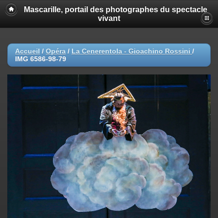
Mascarille, portail des photographes du spectacle
vivant
Accueil
/
Opéra
/
La Cenerentola - Gioachino Rossini
/
IMG 6586-98-79