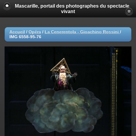
Mascarille, portail des photographes du spectacle
vivant
Accueil
/
Opéra
/
La Cenerentola - Gioachino Rossini
/
IMG 6558-95-76