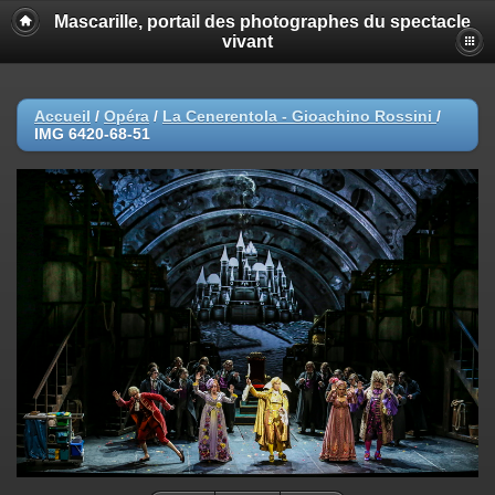
Mascarille, portail des photographes du spectacle
vivant
Accueil
/
Opéra
/
La Cenerentola - Gioachino Rossini
/
IMG 6420-68-51