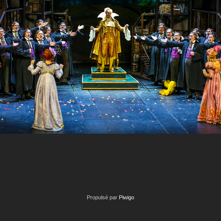
Propulsé par
Piwigo