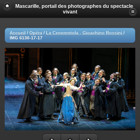
Mascarille, portail des photographes du spectacle
vivant
Accueil
/
Opéra
/
La Cenerentola - Gioachino Rossini
/
IMG 6130-17-17