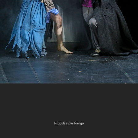
Propulsé par
Piwigo