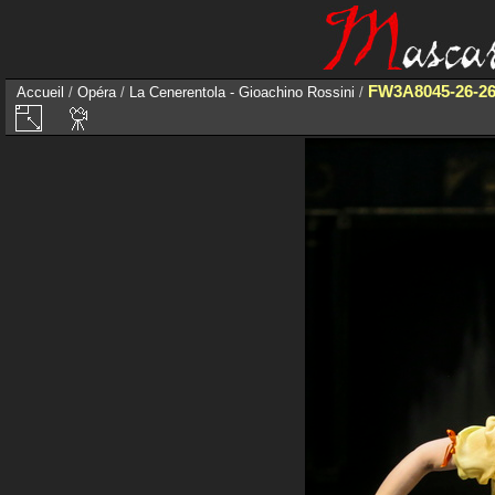
FW3A8045-26-2
Accueil
/
Opéra
/
La Cenerentola - Gioachino Rossini
/