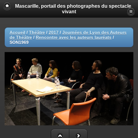
Mascarille, portail des photographes du spectacle
vivant
Accueil
/
Théâtre
/
2017
/
Journées de Lyon des Auteurs
de Théâtre
/
Rencontre avec les auteurs lauréats
/
SON1969