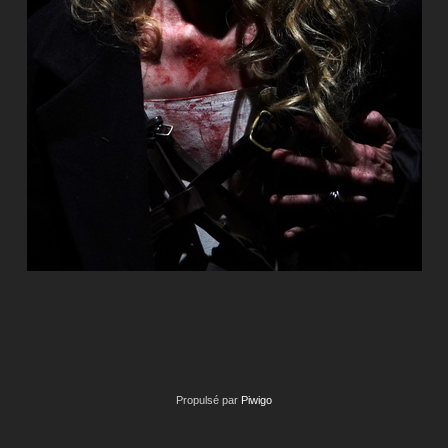
Propulsé par
Piwigo