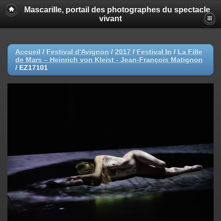
Mascarille, portail des photographes du spectacle
vivant
Accueil
/
Festival d'Avignon
/
2017
/
Festival In
/
La Fille
de Mars – Heinrich von Kleist - Jean-François Matignon
/
EZ17101