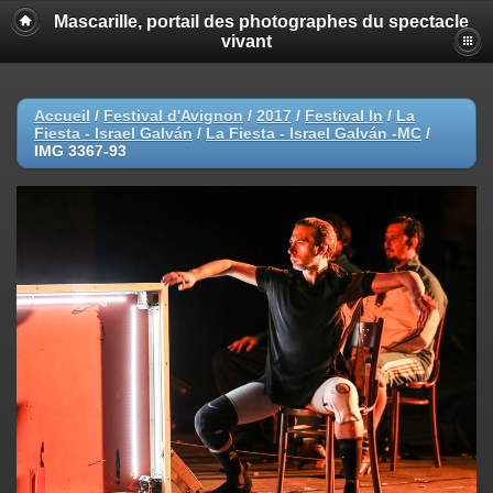
Mascarille, portail des photographes du spectacle
vivant
Accueil
/
Festival d'Avignon
/
2017
/
Festival In
/
La
Fiesta - Israel Galván
/
La Fiesta - Israel Galván -MC
/
IMG 3367-93