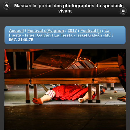
Mascarille, portail des photographes du spectacle
vivant
Accueil
/
Festival d'Avignon
/
2017
/
Festival In
/
La
Fiesta - Israel Galván
/
La Fiesta - Israel Galván -MC
/
IMG 3140-75