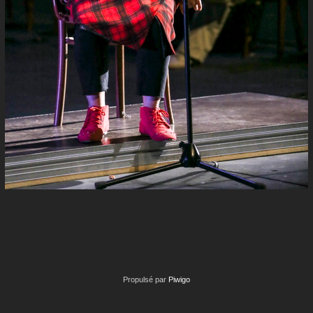
Propulsé par
Piwigo