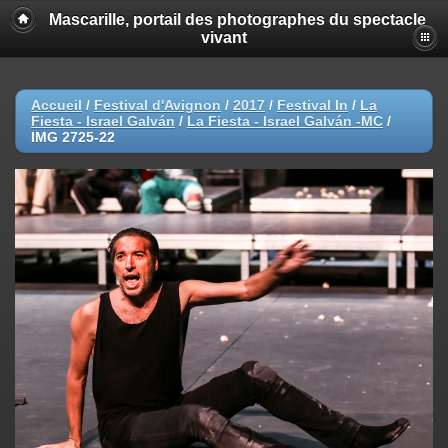
Mascarille, portail des photographes du spectacle
vivant
Accueil
/
Festival d'Avignon
/
2017
/
Festival In
/
La
Fiesta - Israel Galván
/
La Fiesta - Israel Galván -MC
/
IMG 2725-22