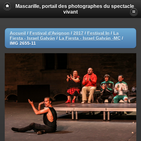
Mascarille, portail des photographes du spectacle
vivant
Accueil
/
Festival d'Avignon
/
2017
/
Festival In
/
La
Fiesta - Israel Galván
/
La Fiesta - Israel Galván -MC
/
IMG 2655-11