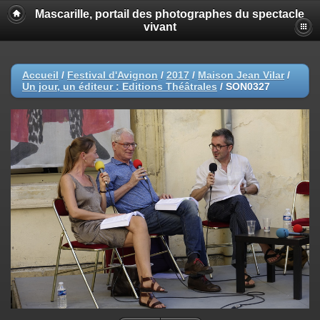
Mascarille, portail des photographes du spectacle
vivant
Accueil
/
Festival d'Avignon
/
2017
/
Maison Jean Vilar
/
Un jour, un éditeur : Editions Théâtrales
/
SON0327