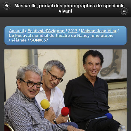
Mascarille, portail des photographes du spectacle
vivant
Accueil
/
Festival d'Avignon
/
2017
/
Maison Jean Vilar
/
Le Festival mondial du théâtre de Nancy, une utopie
théâtrale
/
SON0657