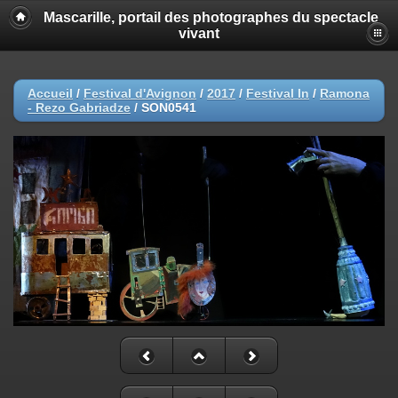
Mascarille, portail des photographes du spectacle
vivant
Accueil
/
Festival d'Avignon
/
2017
/
Festival In
/
Ramona
- Rezo Gabriadze
/
SON0541