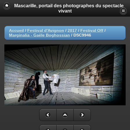
Mascarille, portail des photographes du spectacle
vivant
Accueil
/
Festival d'Avignon
/
2017
/
Festival Off
/
Marginalia - Gaële Boghossian
/
DSC9946