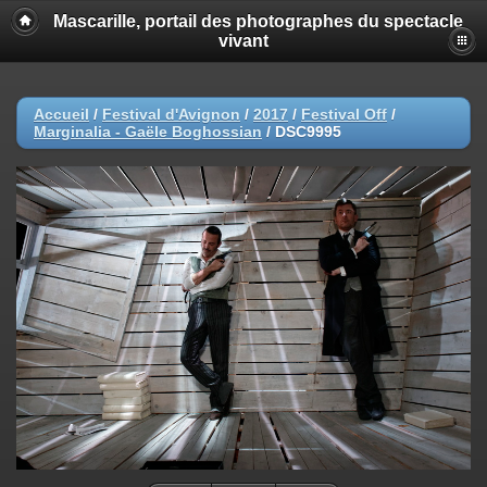
Mascarille, portail des photographes du spectacle
vivant
Accueil
/
Festival d'Avignon
/
2017
/
Festival Off
/
Marginalia - Gaële Boghossian
/
DSC9995