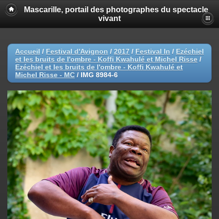
Mascarille, portail des photographes du spectacle
vivant
Accueil
/
Festival d'Avignon
/
2017
/
Festival In
/
Ezéchiel
et les bruits de l'ombre - Koffi Kwahulé et Michel Risse
/
Ezéchiel et les bruits de l'ombre - Koffi Kwahulé et
Michel Risse - MC
/
IMG 8984-6