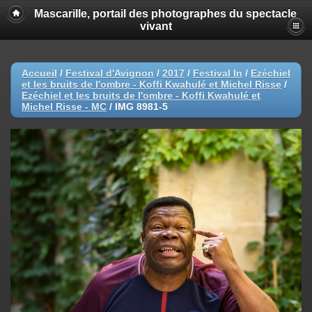
Mascarille, portail des photographes du spectacle
vivant
Accueil
/
Festival d'Avignon
/
2017
/
Festival In
/
Ezéchiel
et les bruits de l'ombre - Koffi Kwahulé et Michel Risse
/
Ezéchiel et les bruits de l'ombre - Koffi Kwahulé et
Michel Risse - MC
/
IMG 8981-5